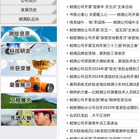
公司简介
精测公司开展“迎新年 庆元旦”文体活动
发展历史
书香沁童心 关爱暖人心 —— 精测公司开展
精测队志办
情系端午，‘粽’享温情—— 精测公司端午
精密测绘公司开展“庆五一、迎五四”文体
精密测绘公司开展“保密宣传教育月”保密
精测公司开展宝鸡市第三十三届“科技之春
精测品牌促营销，襄荆抢工喜收官
精测公司荣获两大测绘奖项，展现技术实
精测公司召开2024年度“双先”表彰会暨
精测公司召开2024年度组织生活会和开
襄荆高铁无砟轨道项目精调小车对比测试
榜样的力量—记精测公司测量技术人员韩
精测公司开展全国“两会”精神宣讲活动
精密测绘分公司召开2023年度表彰会暨
合武巨龙起，大干正当时
精测公司开展青年员工座谈会
宜兴联络线ZQ-2标首段沉降观测评估通过
精测公司开展“导师带徒”合同签订仪式