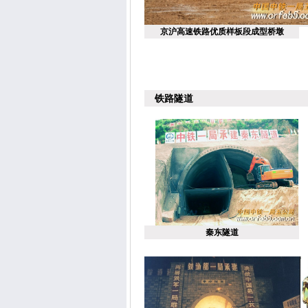
京沪高速铁路优质样板段成型桥墩
铁路隧道
秦东隧道