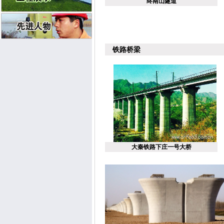
终南山隧道
铁路桥梁
大秦铁路下庄一号大桥